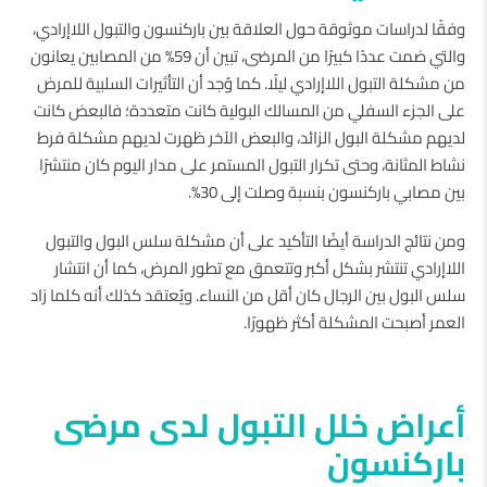
وفقًا لدراسات موثوقة حول العلاقة بين باركنسون والتبول اللاإرادي،
والتي ضمت عددًا كبيرًا من المرضى، تبين أن 59% من المصابين يعانون
من مشكلة التبول اللاإرادي ليلًا. كما وُجد أن التأثيرات السلبية للمرض
على الجزء السفلي من المسالك البولية كانت متعددة؛ فالبعض كانت
لديهم مشكلة البول الزائد، والبعض الآخر ظهرت لديهم مشكلة فرط
نشاط المثانة، وحتى تكرار التبول المستمر على مدار اليوم كان منتشرًا
بين مصابي باركنسون بنسبة وصلت إلى 30%.
ومن نتائج الدراسة أيضًا التأكيد على أن مشكلة سلس البول والتبول
اللاإرادي تنتشر بشكل أكبر وتتعمق مع تطور المرض، كما أن انتشار
سلس البول بين الرجال كان أقل من النساء. ويُعتقد كذلك أنه كلما زاد
العمر أصبحت المشكلة أكثر ظهورًا.
أعراض خلل التبول لدى مرضى
باركنسون