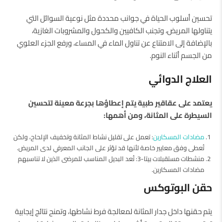
تحسين أسلوب الحياة في جوانب محددة مثل نوعية السوائل التي
يتناولها المريض، وتجنب الكافيين والكحول والمشروبات الغازية،
بالإضافة إلى الامتناع عن تناول الماء في المساء، ورفع الجزء العلوي
من الجسم أثناء النوم.
العلاج الدوائي
يعتمد على عقاقير طبية يتم إعطاؤها بجرعة معينة لتحسين
السيطرة على المثانة، ومن أهمها:
مضادات المسكارين
: تعمل على تقليل نشاط المثانة وتخفيف الإلحاح، ولكن
تُعطى وفق معايير خاصة لأنها قد تؤثر على الجانب المعرفي لدى المريض.
منشطات مستقبلات بيتا-3: تُعد البديل المناسب للمرضى الذين لا تناسبهم
مضادات المسكارين.
حقن البوتوكس
يتم حقنها داخل جدار المثانة لمعالجة فرط نشاطها، وتمنح نتائج إيجابية