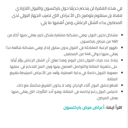
في هذه الفقرة لن ينحصر حديثنا حول باركنسون والتبول اللاإرادي
فقط، بل سنقوم بتوضيح كل الأعراض التي تصيب الجهاز البولي لدى
المصابين بداء الشلل الرعاش، ومن أهمها ما يلي:
مشاكل تخزين البول: وهي مشكلة منتشرة بشكل كبير، يعاني منها أكثر من
60% من مرضى باركنسون.
ظهور الرغبة المفاجئة في التبول بدون سابق إنذار، وهي مشكلة شائعة جدًا
يعاني منها حوالي 46% من المصابين.
زيادة عدد مرات التبول خلال اليوم، وهذا يعني أن الشلل الرعاش يؤثر أيضًا
على جاهزية المثانة والتواصل العصبي بينها وبين المخ للتحكم في عملها.
صعوبة التبول خاصةً في بداية العملية، وتُعد من الأعراض المرتبطة بتفريغ
المثانة.
تقطع تدفق البول أثناء الإخراج، وقد لا يكون التفريغ مكتملًا مع ذلك.
احتباس البول رغم تراكمه في المثانة، وهو أحد التأثيرات التي يعاني منها
بعض المرضى.
اقرأ ايضا:
أعراض مرض باركنسون