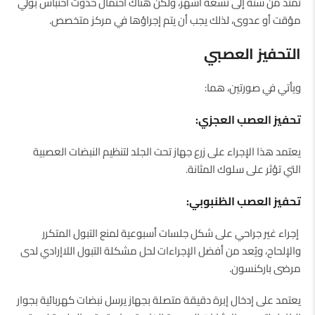
تمتد من ستة إلى تسعة أشهر، ولكن هناك احتمال حدوث احتباس بولي
مؤقت أو عدوى، لذلك يجب أن يتم إجراؤها في مركز متخصص.
التحفيز العصبي
ويأتي في صورتين، هما:
تحفيز العصب العجزي:
يعتمد هذا الإجراء على زرع جهاز تحت الجلد لتنظيم النبضات العصبية
التي تؤثر على سلوك المثانة.
تحفيز العصب الظنبوبي:
إجراء غير جراحي على شكل جلسات أسبوعية لمنع التبول المتكرر
والإلحاح، ويُعد من أفضل الإجراءات لحل مشكلة التبول اللاإرادي لدى
مرضى باركنسون.
يعتمد على إدخال إبرة دقيقة متصلة بجهاز يرسل نبضات كهربائية بجوار