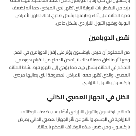
باركنسون في خلايا إنتاج الدوبامين داخل العقد القاعدية، فهذا التلف
يزيد من الاضطرابات البولية التي تظهر لدى المرضى، كما أنه يُضعف
قدرة المثانة على أداء وظيفتها بشكل صحيح، لذلك تظهر الأعراض
البولية ويظهر التبول اللاإرادي بشكل خاص.
نقص الدوبامين
من المعلوم أن مرض باركنسون يؤثر على إفراز الدوبامين في المخ،
ومع تأثر مناطق معينة بذلك لا يتمكن الدماغ من القيام بدوره في
التحكم في المثانة بشكل جيد، مما يؤدي إلى ظهور فرط نشاط المثانة
العصبي، والذي تظهر معه الأعراض المعروفة التي يعانيها مرضى
باركنسون والتبول اللاإرادي.
الخلل في الجهاز العصبي الذاتي
يتفاقم باركنسون والتبول اللاإرادي أيضًا بسبب ضعف الوظائف
اللاإرادية في الجسم، والناتج عن تأثر الجهاز العصبي الذاتي بمرض
باركنسون، ومن ضمن هذه الوظائف التحكم بالمثانة.