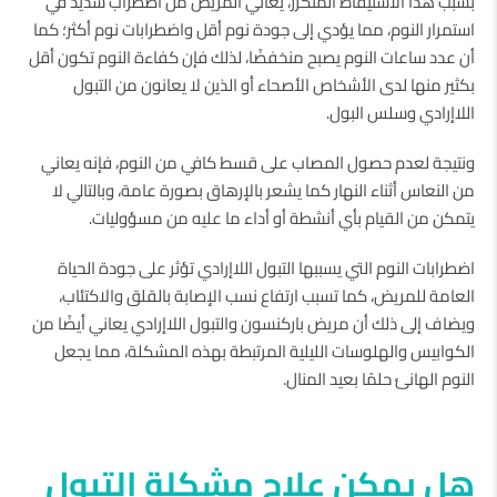
بسبب هذا الاستيقاظ المتكرر، يعاني المريض من اضطراب شديد في
استمرار النوم، مما يؤدي إلى جودة نوم أقل واضطرابات نوم أكثر؛ كما
أن عدد ساعات النوم يصبح منخفضًا، لذلك فإن كفاءة النوم تكون أقل
بكثير منها لدى الأشخاص الأصحاء أو الذين لا يعانون من التبول
اللاإرادي وسلس البول.
ونتيجة لعدم حصول المصاب على قسط كافي من النوم، فإنه يعاني
من النعاس أثناء النهار كما يشعر بالإرهاق بصورة عامة، وبالتالي لا
يتمكن من القيام بأي أنشطة أو أداء ما عليه من مسؤوليات.
اضطرابات النوم التي يسببها التبول اللاإرادي تؤثر على جودة الحياة
العامة للمريض، كما تسبب ارتفاع نسب الإصابة بالقلق والاكتئاب،
ويضاف إلى ذلك أن مريض باركنسون والتبول اللاإرادي يعاني أيضًا من
الكوابيس والهلوسات الليلية المرتبطة بهذه المشكلة، مما يجعل
النوم الهانئ حلمًا بعيد المنال.
هل يمكن علاج مشكلة التبول