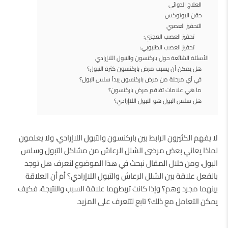
العلاج الدوائي
حقن البوتوكس
التحفيز العصبي
تحفيز العصب العجزي:
تحفيز العصب الظنبوبي:
الأسئلة الشائعة حول باركنسون والتبول اللاإرادي
هل يمكن أن يسبب مرض باركنسون كثرة التبول؟
في أي مرحلة من مرض باركنسون يبدأ سلس البول؟
ما هي علامات تفاقم مرض باركنسون؟
هل سلس البول هو التبول اللاإرادي؟
لا يفهم الكثيرون الرابط بين باركنسون والتبول اللاإرادي، ولا يعلمون
لماذا يعاني بعض مرضى الشلل الرعاش من مشاكل التبول وسلس
البول، ومن خلال المقال نبحث في هذا الموضوع لنعرف هل توجد
بالفعل علاقة بين الشلل الرعاش والتبول اللاإرادي؟ أم أن العلاقة
بينهما مجرد وهم؟ وإذا كانت تربطهما علاقة السبب والنتيجة، فكيف
يمكن التعامل مع ذلك؟ تابع لتتعرف على المزيد.