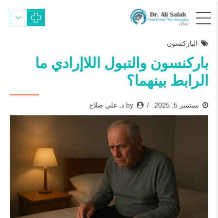
الباركنسون
باركنسون والتبول اللاإرادي ما
الرابط بينهما؟
سبتمبر 5, 2025
by د. علي صلاح