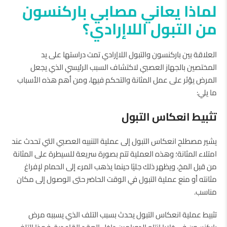
لماذا يعاني مصابي باركنسون
من التبول اللاإرادي؟
العلاقة بين باركنسون والتبول اللاإرادي تمت دراستها على يد
المختصين بالجهاز العصبي لاكتشاف السبب الرئيسي الذي يجعل
المرض يؤثر على عمل المثانة والتحكم فيها، ومن أهم هذه الأسباب
ما يلي:
تثبيط انعكاس التبول
يشير مصطلح انعكاس التبول إلى عملية التنبيه العصبي التي تحدث عند
امتلاء المثانة؛ وهذه العملية تتم بصورة سريعة للسيطرة على المثانة
من قبل المخ، ويظهر ذلك جليًا حينما يذهب المرء إلى الحمام لإفراغ
مثانته أو منع عملية التبول في الوقت الحاضر حتى الوصول إلى مكان
مناسب.
تثبيط عملية انعكاس التبول يحدث بسبب التلف الذي يسببه مرض