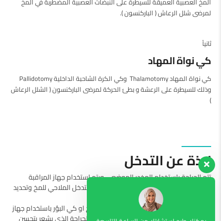
المخ العصبية العميقة للسيطرة على النبضات العصبية المضطربة في المخ
لمرضى شلل الرعاش ( الباركنسون ).
ثانياً
كي نواة المهاد
كي نواة المهاد Thalamotomy وكي الكرة الشاحبة الداخلية Pallidotomy
وذلك للسيطرة على الرعشة و بطئ الحركة لمرضى الباركنسون ( الشلل الرعاش
)
نبذة عن التدخل
تتم الجراحة باستخدام المخدر الموضعي ويتم استخدام جهاز المراقبة
الفسيولوجية للأعصاب، ثم يتم استخدام جهاز التدخل الملاحي للمخ وتحديد
النقط لنواة المهاد والكرة الشاحبة الداخلية.
وتتم الجراحة اما بزرع جهاز التحفيز العميق للمخ او كي البؤر باستخدام جهاز
كي التردد الحراري. ثم يتم تقييم المريض اثناء الجراحة الذي يشعر بتحسن