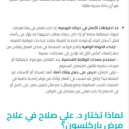
مع أي حالة صحية طارئة.
خذ احتياطات الأمان في حياتك اليومية:
إذا كنت تعمل في بيئة تعرضك
لمواد كيميائية سامة أو إذا كان عملك يتطلب مجهودًا قد يؤثر على رأسك
(مثل أعمال البناء أو قيادة الدراجة النارية)، فاتخذ إجراءات الوقاية اللازمة:
–
ارتداء الخوذة الواقية
واتباع قواعد السلامة في مكان العمل يقللان من
خطر إصابات الرأس التي قد تؤدي إلى مشكلات عصبية.
–
استخدم معدات الوقاية الشخصية
عند التعامل مع مواد كيميائية أو
مبيدات حشرية لتقليل امتصاص السموم.
– وفي المنزل،
احرص على جعل بيئتك آمنة
: أبعد السجاد أو الأسلاك غير
المثبتة جيدًا والتي قد تتسبب في التعثر، وتأكّد من توفر إضاءة كافية في
الممرات لتجنب السقوط، وضع وسائل دعم مثل درابزين متين على الدرج أو
في الحمام إذا كنت تعاني من مشاكل في التوازن.
لماذا تختار د. علي صلاح في علاج
مرض باركنسون؟