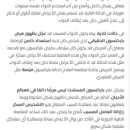
يتعافى بشكل كامل وأسرع من آخر استخدم الدواء نفسه لسنوات
طويلة. في الحالة الثانية، قد تستمر بعض الأعراض لفترة أطول أو تحتاج
إلى علاج تأهيلي حتى بعد إيقاف الدواء.
في
حالات نادرة
، ربما يكون الدواء المسبب قد
عجّل بظهور مرض
باركنسون الحقيقي
لدى شخص كان لديه
استعداد كامن
للإصابة.
بمعنى أن المريض قد يكون كان سيُصاب بمرض باركنسون مع تقدمه
في العمر، لكن الدواء سرَّع هذه العملية فكشف الأعراض مبكرًا. في
مثل هذه الحالة، قد لا تختفي الأعراض تمامًا حتى بعد إيقاف الدواء،
ويصبح المريض بحاجة لمتابعة العلاج كحالة باركنسون
مزمنة
مثل
المرض التقليدي.
بشكل عام،
باركنسون المستحث ليس مرضًا دائمًا في معظم
الأحيان
. الكثير من المرضى تتحسن حالتهم بشكل ملحوظ وربما
يتعافون تمامًا عند معالجة السبب. المفتاح هو
التشخيص المبكر
و
إزالة العامل المسبب
بأسرع ما يمكن. بعد ذلك، تساعد المتابعة
الطبية الدورية في التأكد من زوال الأعراض تمامًا ومعالجة أي مشاكل
متبقية بشكل سريع.