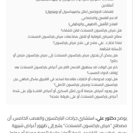
أمانتادين
ناهضات الدوبامين (مثل براميبيكسول أو روبينيرول)
الدعم النفسي والاجتماعي
العلاج التأهيلي (الطبيعي والوظيفي)
هل مرض باركنسون المستحث قابل للشفاء؟
نصائح للمرضى للوقاية أو تقليل مضاعفات مرض باركنسون المستحث
لماذا تختار د. علي صلاح في علاج مرض باركنسون؟
الأسئلة الشائعة
هل يمكن أن يتحول مرض باركنسون المستحث إلى مرض باركنسون مزمن أو
دائم؟
كم من الوقت قد يستغرق التحسن التام من أعراض باركنسون المستحث بعد
إيقاف الدواء المسبب؟
هل توجد فحوصات أو اختبارات متقدمة تساعد في التفريق بشكل قطعي بين
باركنسون المستحث ومرض باركنسون الأصلي؟
هل وجود أمراض مزمنة أخرى (مثل السكري أو أمراض القلب) يؤثر على شدة
أعراض باركنسون المستحث أو على طريقة علاجه؟
يوضح
دكتور علي،
استشاري جراحات الباركنسون والعصب الخامس، أن
مصطلح “مرض باركنسون المستحث” يشير إلى ظهور أعراض شبيهة
بمرض باركنسون التقليدي نتيجة تأثيرات جانبية لأدوية معينة أو عوامل