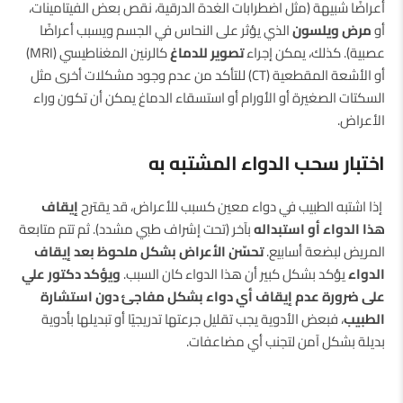
أعراضًا شبيهة (مثل اضطرابات الغدة الدرقية، نقص بعض الفيتامينات،
أو
مرض ويلسون
الذي يؤثر على النحاس في الجسم ويسبب أعراضًا
عصبية). كذلك، يمكن إجراء
تصوير للدماغ
كالرنين المغناطيسي (MRI)
أو الأشعة المقطعية (CT) للتأكد من عدم وجود مشكلات أخرى مثل
السكتات الصغيرة أو الأورام أو استسقاء الدماغ يمكن أن تكون وراء
الأعراض.
اختبار سحب الدواء المشتبه به
إذا اشتبه الطبيب في دواء معين كسبب للأعراض، قد يقترح
إيقاف
هذا الدواء أو استبداله
بآخر (تحت إشراف طبي مشدد). ثم تتم متابعة
المريض لبضعة أسابيع.
تحسّن الأعراض بشكل ملحوظ بعد إيقاف
الدواء
يؤكد بشكل كبير أن هذا الدواء كان السبب.
ويؤكد دكتور علي
على ضرورة عدم إيقاف أي دواء بشكل مفاجئ دون استشارة
الطبيب
، فبعض الأدوية يجب تقليل جرعتها تدريجيًا أو تبديلها بأدوية
بديلة بشكل آمن لتجنب أي مضاعفات.