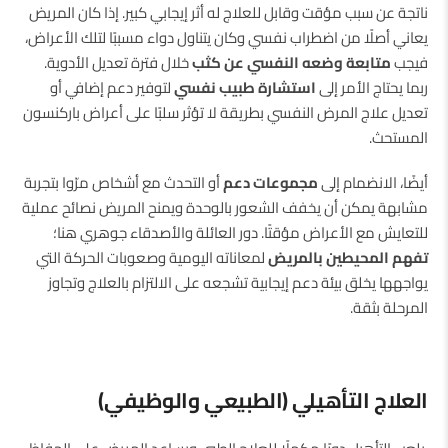
ناتجة عن سبب مؤقت وقابل للعلاج له أثر إيجابي كبير. إذا كان المريض
يعاني أصلًا من اضطراب نفسي وكان يتناول دواء مسببًا لتلك الأعراض،
فيجب
متابعة وضعه النفسي عن كثب
خلال فترة تعديل الأدوية.
ربما يحتاج الأمر إلى
استشارة طبيب نفسي
لتوفير دعم إضافي أو
تعديل علاج المرض النفسي بطريقة لا تؤثر سلبًا على أعراض باركنسون
المستحث.
أيضًا، الانضمام إلى
مجموعات دعم
أو التحدث مع أشخاص مرّوا بتجربة
مشابهة يمكن أن يخفف الشعور بالوحدة ويمنح المريض نصائح عملية
للتعايش مع الأعراض مؤقتًا. دور العائلة والأصدقاء جوهري هنا؛
تفهم المحيطين بالمريض
لمعاناته اليومية وصعوبات الحركة التي
يواجهها يخلق بيئة دعم إيجابية تشجعه على الالتزام بالعلاج وتجاوز
المرحلة بثقة.
العلاج التأهيلي (الطبيعي والوظيفي)