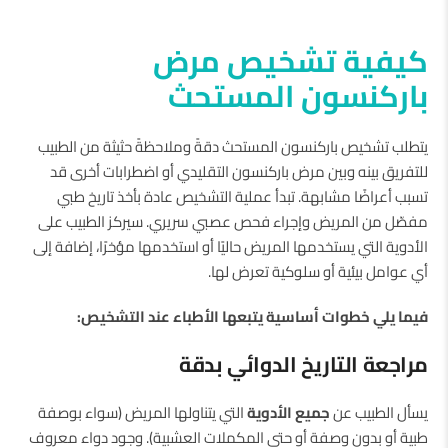
كيفية تشخيص مرض
باركنسون المستحث
يتطلب تشخيص باركنسون المستحث دقةً وملاحظةً حثيثة من الطبيب
للتفريق بينه وبين مرض باركنسون التقليدي أو اضطرابات أخرى قد
تسبب أعراضًا مشابهة. تبدأ عملية التشخيص عادة بأخذ تاريخ طبي
مفصّل من المريض وإجراء فحص عصبي سريري. سيركز الطبيب على
الأدوية التي يستخدمها المريض حاليًا أو استخدمها مؤخرًا، إضافة إلى
أي عوامل بيئية أو سلوكية تعرض لها.
فيما يلي خطوات أساسية يتبعها الأطباء عند التشخيص:
مراجعة التاريخ الدوائي بدقة
يسأل الطبيب عن
جميع الأدوية
التي يتناولها المريض (سواء بوصفة
طبية أو بدون وصفة أو حتى المكملات العشبية). وجود دواء معروف