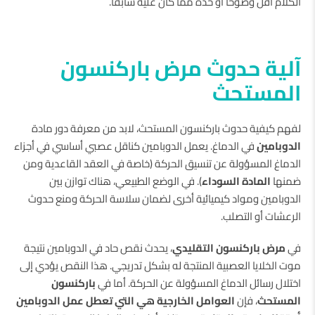
الكلام أقل وضوحًا أو حدة مما كان عليه سابقًا.
آلية حدوث مرض باركنسون
المستحث
لفهم كيفية حدوث باركنسون المستحث، لابد من معرفة دور مادة
الدوبامين
في الدماغ. يعمل الدوبامين كناقل عصبي أساسي في أجزاء
الدماغ المسؤولة عن تنسيق الحركة (خاصة في العقد القاعدية ومن
ضمنها
المادة السوداء
). في الوضع الطبيعي، هناك توازن بين
الدوبامين ومواد كيميائية أخرى لضمان سلاسة الحركة ومنع حدوث
الرعشات أو التصلب.
في
مرض باركنسون التقليدي
، يحدث نقص حاد في الدوبامين نتيجة
موت الخلايا العصبية المنتجة له بشكل تدريجي. هذا النقص يؤدي إلى
اختلال رسائل الدماغ المسؤولة عن الحركة. أما في
باركنسون
المستحث
، فإن
العوامل الخارجية هي التي تعطل عمل الدوبامين