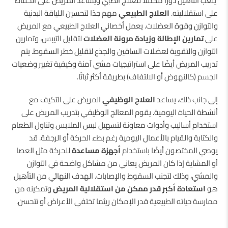
يلعب التأهيل دورًا مكملًا للعلاج الطبي ويساعد المريض على الحفاظ
على استقلاليته.
العلاج الطبيعي
مهم جدًا لتحسين اللياقة البدنية
والتوازن وقوة العضلات. يعمل أخصائي العلاج الطبيعي مع المريض
على
تمارين الإطالة وزيادة مرونة العضلات
لتقليل التيبس، وتمارين
التوازن والتقوية لعضلات الساقين والجذع لتقليل خطر السقوط. يتم
تدريب المريض أيضًا على استراتيجيات مشي آمنة
وكيفية تغيير وضعيات
الجسم (كالنهوض أو الالتفاف) بطريقة أكثر ثباتًا.
إلى جانب ذلك، يساعد
العلاج الوظيفي
المريض على التكيف مع
أنشطة الحياة اليومية. يقوم المعالج الوظيفي بتدريب المريض على
استخدام أساليب وأدوات معاونة لتسهيل لبس الملابس وتناول الطعام
والكتابة والقيام بالأعمال اليومية رغم بطء الحركة أو الرجفة. قد
يوصي المختصون أيضًا باستخدام
أجهزة مساعدة
للحركة مثل العصا
أو المشاية إذا كان المريض يعاني من مشاكل واضحة في التوازن
والمشي، وذلك لتجنب السقوط والإصابات. الهدف النهائي من التأهيل
هو
استعادة أكبر قدر ممكن من استقلالية المريض
وتمكينه من
ممارسة حياته الطبيعية قدر الإمكان ريثما تختفي الأعراض أو تتحسن.