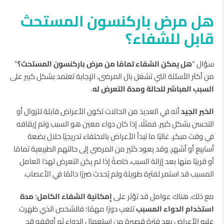
هل مرض باركنسون المستحث
قابل للشفاء؟
سؤال “
هل يمكن الشفاء تمامًا من مرض باركنسون المستحث؟
”
من أكثر الأسئلة التي تشغل بال المرضى. الإجابة تعتمد بشكل كبير على
السبب المباشر للحالة ومدة التعرض له
.
الخبر الجيد
أنه في العديد من الحالات تكون الأعراض قابلة للزوال أو
التحسن بشكل كبير. فمثلًا، إذا كان دواء معين هو السبب وتم إيقافه
في وقت مبكر، غالبًا ما تبدأ الأعراض بالاختفاء تدريجيًا خلال بضعة
أسابيع أو أشهر. وقد يعود كثير من المرضى إلى حالتهم الطبيعية تمامًا
أو قريبًا منها بعد إزالة السبب، خاصةً إذا لم يكن التعرض لهذا العامل
المسبب قد استمر لفترة طويلة ولم يُحدث ضررًا دائمًا في الأعصاب.
مع ذلك، هناك عوامل قد تؤثر على
إمكانية الشفاء الكامل
؛
مدة
استخدام الدواء المسبب
تلعب دورًا مهمًا؛ فالشخص الذي ظهرت
عليه الأعراض بعد فترة قصيرة من استعمال الدواء ثم أوقفه قد