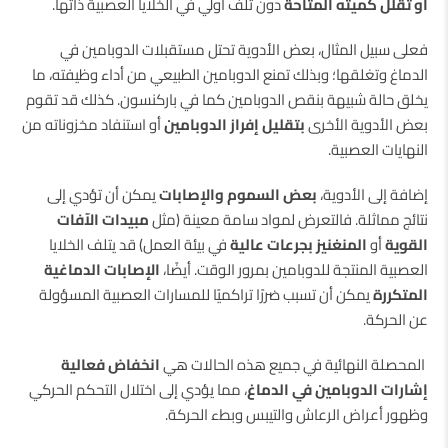
أو تقلل كميته المتاحة
دون تلف أولي في الخلايا العصبية ذاتها.
فعلى سبيل المثال، بعض الأدوية تحتل مستقبلات الدوبامين في
الدماغ وتغلقها؛ وبذلك تمنع الدوبامين الطبيعي من أداء وظيفته، ما
يخلق حالة شبيهة بنقص الدوبامين كما في باركنسون. كذلك قد تقوم
بعض الأدوية الأخرى
بتقليل إفراز الدوبامين
أو استنفاد مخزوناته من
النهايات العصبية.
إضافة إلى الأدوية،
بعض السموم والإصابات
يمكن أن تؤدي إلى
نتائج مماثلة. فالتعرض لمواد سامة معينة (مثل
مبيدات الآفات
القوية
أو
المنغنيز بجرعات عالية
في بيئة العمل) قد يتلف الخلايا
العصبية المنتجة للدوبامين بمرور الوقت. أيضًا،
الإصابات الدماغية
المتكررة
يمكن أن تسبب ضررًا تراكميًا للمسارات العصبية المسؤولة
عن الحركة.
المحصلة النهائية في جميع هذه الحالات هي
انخفاض فعالية
إشارات الدوبامين في الدماغ
، مما يؤدي إلى اختلال التحكم الحركي
وظهور أعراض الرعاش والتيبس وبطء الحركة.