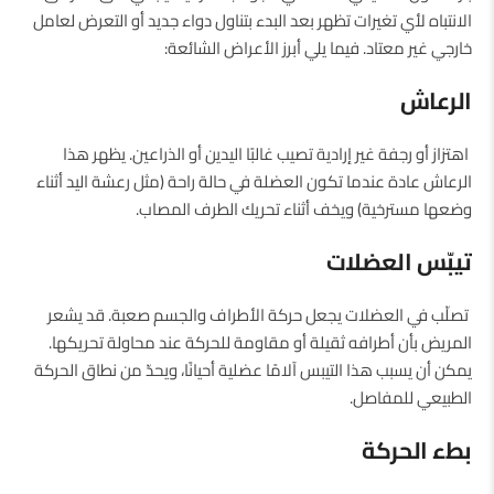
الانتباه لأي تغيرات تظهر بعد البدء بتناول دواء جديد أو التعرض لعامل
خارجي غير معتاد. فيما يلي أبرز الأعراض الشائعة:
الرعاش
اهتزاز أو رجفة غير إرادية تصيب غالبًا اليدين أو الذراعين. يظهر هذا
الرعاش عادة عندما تكون العضلة في حالة راحة (مثل رعشة اليد أثناء
وضعها مسترخية) ويخف أثناء تحريك الطرف المصاب.
تيبّس العضلات
تصلّب في العضلات يجعل حركة الأطراف والجسم صعبة. قد يشعر
المريض بأن أطرافه ثقيلة أو مقاومة للحركة عند محاولة تحريكها.
يمكن أن يسبب هذا التيبس آلامًا عضلية أحيانًا، ويحدّ من نطاق الحركة
الطبيعي للمفاصل.
بطء الحركة