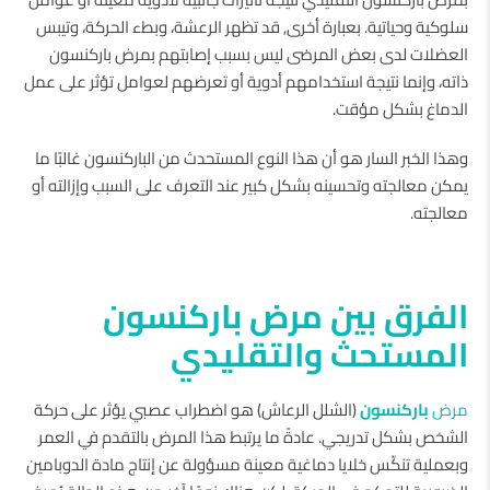
سلوكية وحياتية. بعبارة أخرى, قد تظهر الرعشة، وبطء الحركة، وتيبس
العضلات لدى بعض المرضى ليس بسبب إصابتهم بمرض باركنسون
ذاته، وإنما نتيجة استخدامهم أدوية أو تعرضهم لعوامل تؤثر على عمل
الدماغ بشكل مؤقت.
وهذا الخبر السار هو أن هذا النوع المستحدث من الباركنسون غالبًا ما
يمكن معالجته وتحسينه بشكل كبير عند التعرف على السبب وإزالته أو
معالجته.
الفرق بين مرض باركنسون
المستحث والتقليدي
مرض
باركنسون
(الشلل الرعاش) هو اضطراب عصبي يؤثر على حركة
الشخص بشكل تدريجي. عادةً ما يرتبط هذا المرض بالتقدم في العمر
وبعملية تنكّس خلايا دماغية معينة مسؤولة عن إنتاج مادة الدوبامين