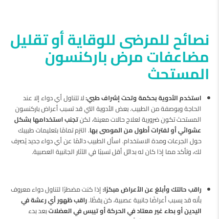
نصائح للمرضى للوقاية أو تقليل
مضاعفات مرض باركنسون
المستحث
استخدم الأدوية بحكمة وتحت إشراف طبي:
لا تتناول أي دواء إلا عند
الحاجة وبوصفة من الطبيب. بعض الأدوية التي قد تسبب أعراض باركنسون
المستحث تكون ضرورية لعلاج حالات معينة، لكن
تجنب استخدامها بشكل
عشوائي أو لفترات أطول من الموصى بها
. التزم تمامًا بتعليمات طبيبك
حول الجرعات ومدة الاستخدام. اسأل الطبيب دائمًا عن أي دواء جديد يُصرف
لك، وتأكد مما إذا كان له بدائل أقل تسببًا في الآثار الجانبية العصبية.
راقب حالتك وأبلغ عن الأعراض مبكرًا:
إذا كنت مضطرًا لتناول دواء معروف
بأنه قد يسبب أعراضًا جانبية عصبية، كن يقظًا.
راقب ظهور أي رعشة في
اليدين أو بطء غير معتاد في الحركة أو تيبس في العضلات
بعد بدء