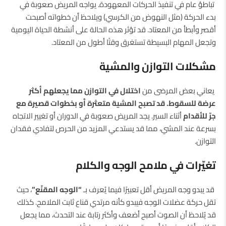
تباطؤ عام في تنفيذ الحركات المعهودة. يواجه المريض صعوبة في
بدء الحركة (مثل النهوض من الكرسي) ويلاحظ أن خطواته أصبحت
أقصر وأبطأ من المعتاد. قد تؤثر هذه الحالة على أنشطة الحياة اليومية
وتجعل المهام البسيطة تستغرق وقتًا أطول من المعتاد.
مشكلات التوازن والمشية
يعاني بعض المرضى من
اختلال في التوازن مما يجعلهم أكثر
عرضة للسقوط. قد تصبح المشية متعثرة أو بخطوات قصيرة مع
جرّ للأقدام
أثناء السير. يجد المريض صعوبة في الدوران أو تغيير الاتجاه
بسرعة عند المشي، مما قد يستدعي المزيد من الحرص لتفادي فقدان
التوازن.
تغيّرات في ملامح الوجه والكلام
قد يبدو وجه المريض أقل تعبيرًا فيما يُعرف بـ
“الوجه المقنّع”
، حيث
تقل حركة عضلات الوجه فيبدو كأنه مرتدي قناع ثابت الملامح. كذلك
قد يُلاحظ أن الصوت أصبح أضعف وأكثر رتابة عند التحدث، مما يجعل