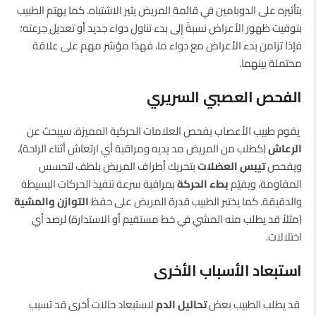
بتأثيره على الدوبامين في قائمة المريض يثير الاشتباه. كما يهتم الطبيب
بتوقيت ظهور الأعراض نسبةً إلى بدء تناول دواء جديد أو تعديل جرعته؛
فإذا تزامن بدء الأعراض مع دواء ما، فهذا مؤشر مهم على علاقة
محتملة بينهما.
الفحص العصبي السريري
يقوم طبيب الأعصاب بفحص العلامات الحركية المميزة. سيبحث عن
الرعاش
(كطلب من المريض مد يديه ومراقبة أي ارتعاش أثناء الراحة)،
ويفحص
تيبس العضلات
بتحريك أطراف المريض بلطف لتحسس
المقاومة، ويقيّم
بطء الحركة
بمراقبة سرعة تنفيذ الحركات البسيطة
والدقيقة. كما يختبر الطبيب قدرة المريض على حفظ
التوازن والمشية
(مثلاً قد يطلب منه المشي في خط مستقيم أو الاستدارة) لرصد أي
اختلالات.
استبعاد الأسباب الأخرى
قد يطلب الطبيب بعض
تحاليل الدم
لاستبعاد حالات أخرى قد تسبب