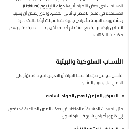
المستحث لدى بعض الأفراد. أبرزها
دواء الليثيوم (Lithium)
المستخدم في علاج الاضطراب ثنائي القطب، والذي يمكن أن يسبب
رعشة وبطء الحركة كأعراض جانبية. كما سُجلت أيضًا حالات نادرة
لأعراض باركنسونية مع استخدام أصناف أخرى من الأدوية (مثل بعض
مضادات الاكتئاب).
الأسباب السلوكية والبيئية
تشمل عوامل مرتبطة بنمط الحياة أو التعرض لمواد قد تؤثر على
الدماغ. على سبيل المثال:
التعرض المزمن لبعض المواد السامة
مثل المبيدات الحشرية أو المنغنيز في بعض المهن الصناعية قد يؤدي
إلى ظهور أعراض شبيهة بالباركنسون.