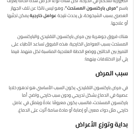
الضرورية للتحكم في الحركة. لكن هناك نوعًا آخر من هذه الحالة يُعرف
باسم
“مرض باركنسون المستحث”
، وهو ليس ناتجًا عن تلف الجهاز
العصبي بسبب الشيخوخة، بل يحدث نتيجة
عوامل خارجية
يمكن تجنّبها
أو علاجها.
هناك فروق جوهرية بين مرض باركنسون التقليدي والباركنسون
المستحث بسبب العوامل الخارجية. هذه الفروق تساعد الأطباء على
التمييز بين الحالتين ووضع الخطة العلاجية المناسبة لكل منهما. فيما
يلي أبرز الاختلافات بينهما:
سبب المرض
في مرض باركنسون التقليدي، يكون السبب الأساسي هو تدهور خلايا
عصبية في الدماغ بشكل تدريجي ودون سبب خارجي واضح. أما
باركنسون المستحث، فالسبب يكون معروفًا عادةً ويتمثل في عامل
خارجي مثل دواء معين أو إصابة أو مادة سامة أثرت على الدماغ.
بداية وتوزع الأعراض