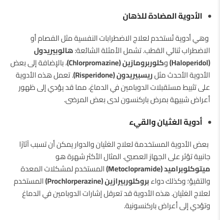
الأدوية المضادة للذهان
وهي أدوية تُستخدم لعلاج الاضطرابات النفسية مثل الفصام أو
الاضطراب ثنائي القطب. تشمل الأمثلة الشائعة:
هالوبيريدول
(Haloperidol)
و
كلوربرومازين (Chlorpromazine)
، بالإضافة إلى بعض
الأدوية الأحدث مثل
ريسبيريدون (Risperidone)
. تعمل هذه الأدوية
على تثبيط مستقبلات الدوبامين في الدماغ، مما قد يؤدي إلى ظهور
أعراض شبيهة بمرض باركنسون لدى بعض المرضى.
أدوية الغثيان والقيء
بعض الأدوية المستخدمة لعلاج الغثيان والدوار يمكن أن تسبب آثارًا
جانبية تؤثر على الجهاز العصبي. المثال الأكثر شهرة هو
ميتوكلوبراميد (Metoclopramide)
المستخدم لمشكلات المعدة
والتقيؤ؛ وكذلك دواء
بروكلوربيرازين (Prochlorperazine)
المستخدم
لعلاج الغثيان. هذه الأدوية قد تعرقل إشارات الدوبامين في الدماغ
وتؤدي إلى أعراض باركنسونية.