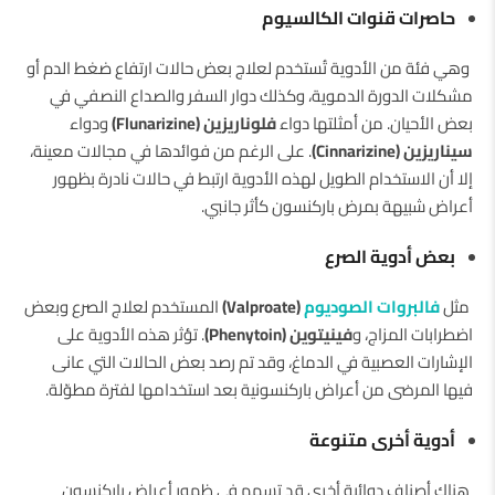
حاصرات قنوات الكالسيوم
وهي فئة من الأدوية تُستخدم لعلاج بعض حالات ارتفاع ضغط الدم أو
مشكلات الدورة الدموية، وكذلك دوار السفر والصداع النصفي في
بعض الأحيان. من أمثلتها دواء
فلوناريزين (Flunarizine)
ودواء
سيناريزين (Cinnarizine)
. على الرغم من فوائدها في مجالات معينة،
إلا أن الاستخدام الطويل لهذه الأدوية ارتبط في حالات نادرة بظهور
أعراض شبيهة بمرض باركنسون كأثر جانبي.
بعض أدوية الصرع
مثل
فالبروات الصوديوم
(Valproate)
المستخدم لعلاج الصرع وبعض
اضطرابات المزاج، و
فينيتوين (Phenytoin)
. تؤثر هذه الأدوية على
الإشارات العصبية في الدماغ، وقد تم رصد بعض الحالات التي عانى
فيها المرضى من أعراض باركنسونية بعد استخدامها لفترة مطوّلة.
أدوية أخرى متنوعة
هناك أصناف دوائية أخرى قد تسهم في ظهور أعراض باركنسون