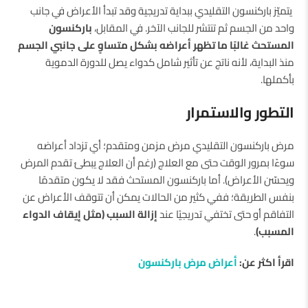
يتميّز باركنسون التقليدي ببداية تدريجية وقد تبدأ الأعراض في جانب
واحد من الجسم ثم تنتشر للجانب الآخر. في المقابل،
باركنسون
المستحث غالبًا ما تظهر أعراضه بشكل متساوٍ على جانبي الجسم
منذ البداية، لأنه ناتج عن تأثير شامل كدواء يصل للدورة الدموية
بأكملها.
التطور والاستمرار
مرض باركنسون التقليدي مرض مزمن ومتقدم؛ أي تزداد أعراضه
سوءًا بمرور الوقت حتى مع العلاج (رغم أن العلاج يبطئ تقدم المرض
ويحسّن الأعراض). أما باركنسون المستحث فقد لا يكون متقدمًا
بنفس الطريقة؛ ففي كثير من الحالات يمكن أن تتوقف الأعراض عن
التفاقم أو حتى تختفي تدريجيًا عند
إزالة السبب (مثل إيقاف الدواء
المسبب)
.
اقرأ اكثر عن:
أعراض مرض باركنسون