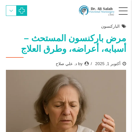
الباركنسون
مرض باركنسون المستحث –
أسبابه، أعراضه، وطرق العلاج
أكتوبر 1, 2025
by د. علي صلاح