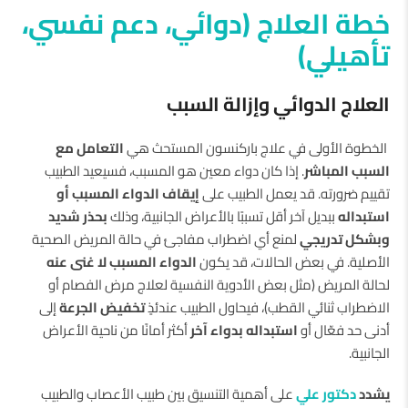
خطة العلاج (دوائي، دعم نفسي،
تأهيلي)
العلاج الدوائي وإزالة السبب
الخطوة الأولى في علاج باركنسون المستحث هي
التعامل مع
السبب المباشر
. إذا كان دواء معين هو المسبب، فسيعيد الطبيب
تقييم ضرورته. قد يعمل الطبيب على
إيقاف الدواء المسبب أو
استبداله
ببديل آخر أقل تسببًا بالأعراض الجانبية، وذلك
بحذر شديد
وبشكل تدريجي
لمنع أي اضطراب مفاجئ في حالة المريض الصحية
الأصلية. في بعض الحالات، قد يكون
الدواء المسبب لا غنى عنه
لحالة المريض (مثل بعض الأدوية النفسية لعلاج مرض الفصام أو
الاضطراب ثنائي القطب)، فيحاول الطبيب عندئذٍ
تخفيض الجرعة
إلى
أدنى حد فعّال أو
استبداله بدواء آخر
أكثر أمانًا من ناحية الأعراض
الجانبية.
يشدد
دكتور علي
على أهمية التنسيق بين طبيب الأعصاب والطبيب