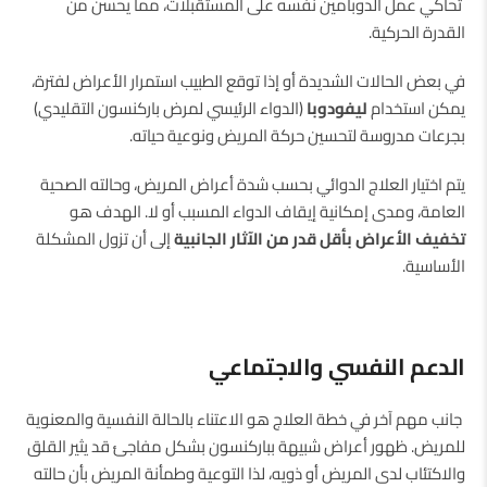
تحاكي عمل الدوبامين نفسه على المستقبلات، مما يحسن من
القدرة الحركية.
في بعض الحالات الشديدة أو إذا توقع الطبيب استمرار الأعراض لفترة،
يمكن استخدام
ليفودوبا
(الدواء الرئيسي لمرض باركنسون التقليدي)
بجرعات مدروسة لتحسين حركة المريض ونوعية حياته.
يتم اختيار العلاج الدوائي بحسب شدة أعراض المريض، وحالته الصحية
العامة، ومدى إمكانية إيقاف الدواء المسبب أو لا. الهدف هو
تخفيف الأعراض بأقل قدر من الآثار الجانبية
إلى أن تزول المشكلة
الأساسية.
الدعم النفسي والاجتماعي
جانب مهم آخر في خطة العلاج هو الاعتناء بالحالة النفسية والمعنوية
للمريض. ظهور أعراض شبيهة بباركنسون بشكل مفاجئ قد يثير القلق
والاكتئاب لدى المريض أو ذويه، لذا التوعية وطمأنة المريض بأن حالته