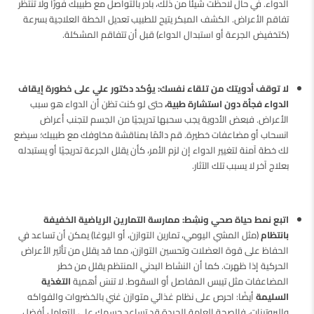
الدواء. في حال لاحظت شيئًا من ذلك، بادر بالتواصل مع طبيبك فورًا ولا تنتظر
تفاقم الأعراض. الكشف المبكر يتيح للطبيب تعديل الخطة العلاجية بسرعة
(كتخفيض الجرعة أو استبدال الدواء) قبل أن تتفاقم المشكلة.
لا توقف أدويتك من تلقاء نفسك:
يؤكد دكتور علي على خطورة إيقاف
الدواء فجأة دون استشارة طبية،
حتى لو كنت تظن أن الدواء هو سبب
الأعراض. فبعض الأدوية يجب سحبها تدريجيًا من الجسم لتجنب أعراض
انسحاب أو مضاعفات خطيرة. قم دائمًا بمناقشة مخاوفك مع طبيبك؛ سيضع
لك خطة آمنة لتغيير الدواء إن لزم الأمر، كأن يقلل الجرعة تدريجيًا أو يستبدله
بعلاج آخر لا يسبب تلك الآثار.
اتبع نمط حياة صحي ونشِط:
ممارسة التمارين الرياضية الخفيفة
بانتظام
(مثل المشي اليومي، تمارين التوازن، أو اليوغا) يمكن أن تساعد في
الحفاظ على قوة العضلات وتحسين التوازن، مما قد يقلل من تأثير الأعراض
الحركية إذا ظهرت. كما أن النشاط البدني المنتظم يقلل من خطر
المضاعفات مثل تيبس المفاصل أو السقوط. لا تنسَ أهمية
التغذية
السليمة
أيضًا: احرص على نظام غذائي متوازن غني بالخضروات والفواكه
والبروتينات، فالصحة العامة الجيدة قد تساعد جسمك على التعامل أفضل