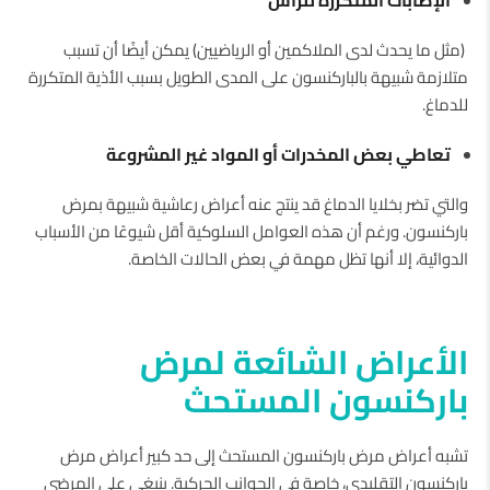
الإصابات المتكررة للرأس
(مثل ما يحدث لدى الملاكمين أو الرياضيين) يمكن أيضًا أن تسبب
متلازمة شبيهة بالباركنسون على المدى الطويل بسبب الأذية المتكررة
للدماغ.
تعاطي بعض المخدرات أو المواد غير المشروعة
والتي تضر بخلايا الدماغ قد ينتج عنه أعراض رعاشية شبيهة بمرض
باركنسون. ورغم أن هذه العوامل السلوكية أقل شيوعًا من الأسباب
الدوائية، إلا أنها تظل مهمة في بعض الحالات الخاصة.
الأعراض الشائعة لمرض
باركنسون المستحث
تشبه أعراض مرض باركنسون المستحث إلى حد كبير أعراض مرض
باركنسون التقليدي، خاصة في الجوانب الحركية. ينبغي على المرضى