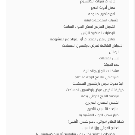
حاصرات قنوات الكالسيوم
بعض أدوية الصرع
أدوية أخرى متنوعة
الأسباب السلوكية والبيئية
التعرض المزمن لبعض المواد السامة
الإصابات المتكررة للرأس
تعاطي بعض المخدرات أو المواد غير المشروعة
الأعراض الشائعة لمرض باركنسون المستحث
الرعاش
تيبّس العضلات
بطء الحركة
مشكلات التوازن والمشية
تغيّرات في ملامح الوجه والكلام
آلية حدوث مرض باركنسون المستحث
كيفية تشخيص مرض باركنسون المستحث
مراجعة التاريخ الدوائي بدقة
الفحص العصبي السريري
استبعاد الأسباب الأخرى
اختبار سحب الدواء المشتبه به
خطة العلاج (دوائي، دعم نفسي، تأهيلي)
العلاج الدوائي وإزالة السبب
مضادات الكولين (مثل دواء بنزاتروبين أو تريهكسيفينيديل)