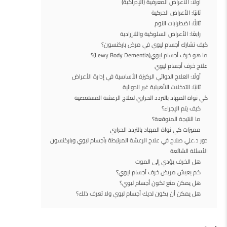
أولًا: الأعراض المعرفية (الإدراكية)
ثانيًا: الأعراض الحركية
ثالثًا: اضطرابات النوم
رابعًا: الأعراض السلوكية واللاإرادية
كيف تشارك أجسام ليوي في مرض باركنسون؟
ما هو خرف أجسام ليوي(Lewy Body Dementia)؟
علاج خرف أجسام ليوي
أولًا: العلاج الدوائي الركيزة الأساسية في إدارة الأعراض
ثانيًا: التدخلات التأهيلية غير الدوائية
كي نواة المهاد بالتردد الحراري لعلاج الرعشة المستعصية
كيف يتم الإجراء؟
ما النتيجة المتوقعة؟
مميزات كي نواة المهاد بالتردد الحراري
دور د.علي صلاح في علاج الرعشة المرتبطة بأجسام ليوي وباركنسون
الأسئلة الشائعة
هل الخرف يؤدي إلى الموت
كم يعيش مريض خرف أجسام ليوي؟
هل يمكن منع تكون أجسام ليوي؟
هل يمكن أن يكون لديك أجسام ليوي ولا تعرف ذلك؟