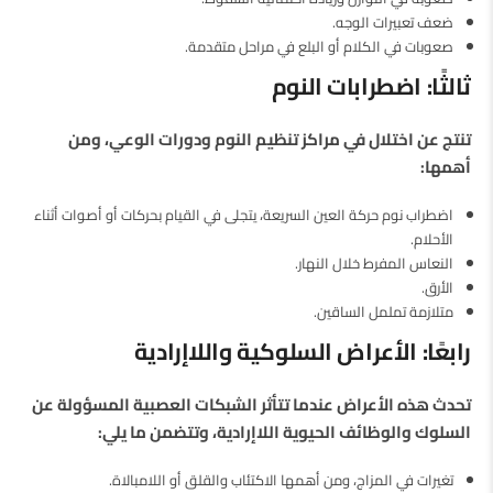
ضعف تعبيرات الوجه.
صعوبات في الكلام أو البلع في مراحل متقدمة.
ثالثًا: اضطرابات النوم
تنتج عن اختلال في مراكز تنظيم النوم ودورات الوعي، ومن
أهمها:
اضطراب نوم حركة العين السريعة، يتجلى في القيام بحركات أو أصوات أثناء
الأحلام.
النعاس المفرط خلال النهار.
الأرق.
متلازمة تململ الساقين.
رابعًا: الأعراض السلوكية واللاإرادية
تحدث هذه الأعراض عندما تتأثر الشبكات العصبية المسؤولة عن
السلوك والوظائف الحيوية اللاإرادية، وتتضمن ما يلي:
تغيرات في المزاج، ومن أهمها الاكتئاب والقلق أو اللامبالاة.