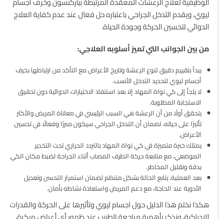
الوظيفية لعلاج الرعشات المعقدة المرتبطة بباركنسون وخرف اجسام
ليوي، ويقدم التدخل الجراحي باعتباره حل فعال عند عدم كفاية العلاج
الدوائي لتحسين الحركة وجودة الحياة.
من بين الجوانب التي تميز أسلوبه العلاجي:
يبدأ بتقييم دقيق لنوع الرعشة وتاريخ الأعراض مع التأكد من ارتباطها بخرف
أجسام ليوي لتحديد التدخل الأنسب.
لا يلجأ إلى كي نواة المهاد إلا بعد استنفاد الاختيارات الدوائية دون تحقيق
الاستجابة المطلوبة.
يتحقق أولًا من أن الرعشة هي السبب الرئيسي في معاناة المريض والأكثر
تأثيرًا على حياته، لضمان أن التدخل الجراحي سيكون مبررًا وفعالًا في تحسين
الأعراض.
يمتلك خبرة متميزة في كي نواة المهاد بالتردد الحراري تحت التخدير
الموضعي، مع متابعة حركة الطرف المصاب أثناء الجراحة لضبط مكان الكي
بدقة وتقليل المخاطر.
بعد العملية، يتابع الحالة بشكل منتظم لضمان استمرار التحسن وتعديل
الأدوية عند الحاجة، مع دعم المريض واستعادة نشاطه بأمان.
هكذا نختم هذا الدليل حول اجسام ليوي وتأثيرها على الحركة والقدرات
الإدراكية، ونذكر بأهمية مراجعة الطبيب عند ظهور أي أعراض مبكرة،