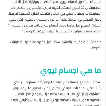
أحيانًا، قد لا تكون اجسام ليوي مجرد تجمعات بروتينية داخل الخلايا
العصبية، بل قد تكون المفتاح لفهم مرض باركنسون والاضطرابات
المرتبطة به، وعند تراكمها في الدماغ تضعف الخلايا العصبية تدريجيًا،
ويقل التحكم في الحركة فتبدأ أعراض باركنسون بالظهور، لكن يبقى
السؤال المهم، هل يرتبط وجود أجسام ليوي دائمًا بمرض باركنسون؟
وكيف تسبب تغيراتها داخل الخلايا أعراض حركية كالرعشة؟
هذه الأسئلة وغيرها يناقشها هذا الدليل لفهم علاقتها باضطرابات
الحركة.
ما هي اجسام ليوي
تعد أجسام ليوي ترسبات غير طبيعية لبروتين ألفا-سينوكلين، الذي
يشارك في الحالة الطبيعية في تنظيم النقل العصبي على مستوى
المشابك، إلا أن أي تغير في بنيته يدفعه إلى التجمع داخل الخلايا
العصبية مكونًا ترسبات مرضية تؤدي تدريجيًا إلى خلل وظيفي يتبعه
تنكس وموت عصبي.