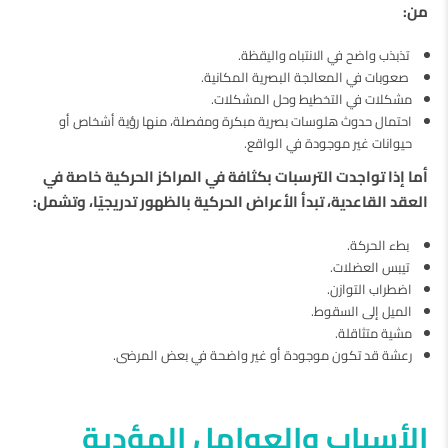
من:
تذبذب واضح في الانتباه واليقظة.
صعوبات في المعالجة البصرية المكانية.
مشكلات في التخطيط وحل المشكلات.
احتمال حدوث هلوسات بصرية مبكرة ومفصلة، منها رؤية أشخاص أو
حيوانات غير موجودة في الواقع.
أما إذا تواجدت الترسبات بكثافة في المراكز الحركية خاصة في
العقد القاعدية، تبدأ الأعراض الحركية بالظهور تدريجيًا، وتشمل:
بطء الحركة.
تيبس العضلات.
اضطراب التوازن.
الميل إلى السقوط.
مشية متثاقلة.
رعشة قد تكون موجودة أو غير واضحة في بعض المرضى.
الأسباب والعوامل المؤدية