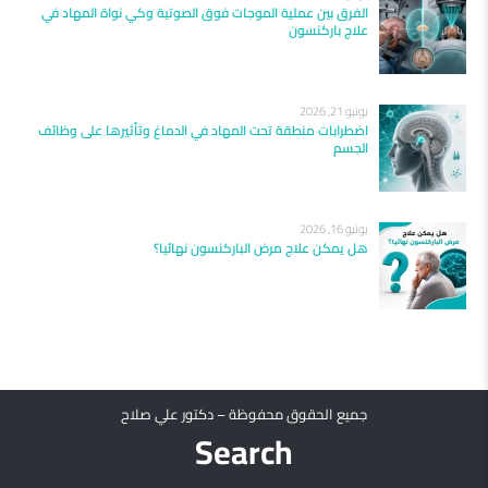
الفرق بين عملية الموجات فوق الصوتية وكي نواة المهاد في
علاج باركنسون
يونيو 21, 2026
اضطرابات منطقة تحت المهاد في الدماغ وتأثيرها على وظائف
الجسم
يونيو 16, 2026
هل يمكن علاج مرض الباركنسون نهائيا؟
جميع الحقوق محفوظة – دكتور علي صلاح
Search