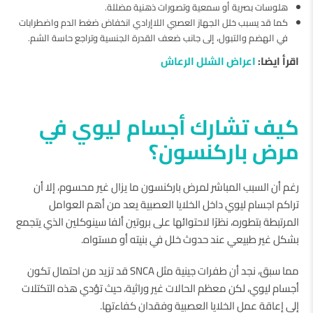
هلوسات بصرية أو سمعية وتصورات ذهنية مضللة.
كما قد يسبب خلل الجهاز العصبي اللاإرادي انخفاض ضغط الدم واضطرابات
في الهضم والتبول، إلى جانب ضعف القدرة الجنسية وتراجع حاسة الشم.
اقرأ ايضا:
اعراض الشلل الرعاش
كيف تشارك أجسام ليوي في
مرض باركنسون؟
رغم أن السبب المباشر لمرض باركنسون ما يزال غير محسوم، إلا أن
تراكم اجسام ليوي داخل الخلايا العصبية يعد من أهم العوامل
المرتبطة بتطوره، نظرًا لاحتوائها على بروتين ألفا سينوكلين الذي يتجمع
بشكل غير طبيعي عند حدوث خلل في بنيته أو مستواه.
مما سبق، نجد أن طفرات جينية مثل SNCA قد تزيد من احتمال تكون
أجسام ليوي، لكن معظم الحالات غير وراثية، حيث تؤدي هذه التكتلات
إلى إعاقة عمل الخلايا العصبية وفقدان كفاءتها.