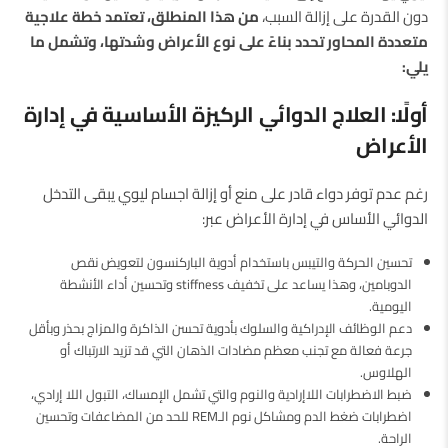
دون القدرة على إزالة السبب،
من هذا المنطلق، تعتمد خطة علاجية
متعددة المحاور تحدد بناءً على نوع الأعراض وشدتها، وتشمل ما
يلي:
أولًا: العلاج الدوائي الركيزة الأساسية في إدارة
الأعراض
رغم عدم توفر دواء قادر على منع أو إزالة اجسام ليوي يبقى التدخل
الدوائي الأساس في إدارة الأعراض عبر:
تحسين الحركة والتيبس باستخدام أدوية الباركنسون لتعويض نقص
الدوبامين، وهذا يساعد على تخفيف stiffness وتحسين أداء الأنشطة
اليومية.
دعم الوظائف الإدراكية والسلوك بأدوية تحسن الذاكرة والمزاج بحذر وبأقل
جرعة فعالة مع تجنب معظم مضادات الذهان التي قد تزيد الارتباك أو
الهلاوس.
ضبط الاضطرابات اللاإرادية والنوم والتي تشمل الإمساك، التبول اللا إرادي،
اضطرابات ضغط الدم ومشاكل نوم الـREM للحد من المضاعفات وتحسين
الراحة.