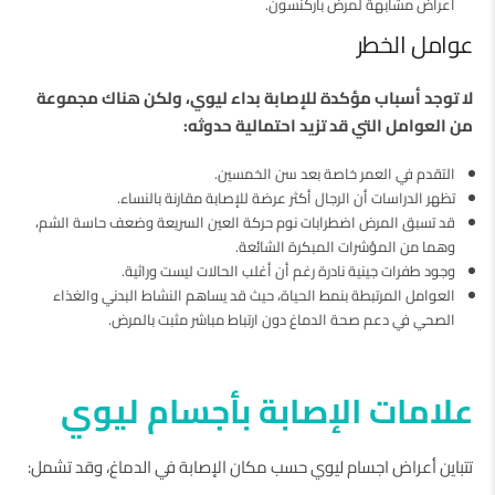
أعراض مشابهة لمرض باركنسون.
عوامل الخطر
لا توجد أسباب مؤكدة للإصابة بداء ليوي، ولكن هناك مجموعة
من العوامل التي قد تزيد احتمالية حدوثه:
التقدم في العمر خاصة بعد سن الخمسين.
تظهر الدراسات أن الرجال أكثر عرضة للإصابة مقارنة بالنساء.
قد تسبق المرض اضطرابات نوم حركة العين السريعة وضعف حاسة الشم،
وهما من المؤشرات المبكرة الشائعة.
وجود طفرات جينية نادرة رغم أن أغلب الحالات ليست وراثية.
العوامل المرتبطة بنمط الحياة، حيث قد يساهم النشاط البدني والغذاء
الصحي في دعم صحة الدماغ دون ارتباط مباشر مثبت بالمرض.
علامات الإصابة بأجسام ليوي
تتباين أعراض اجسام ليوي حسب مكان الإصابة في الدماغ، وقد تشمل: