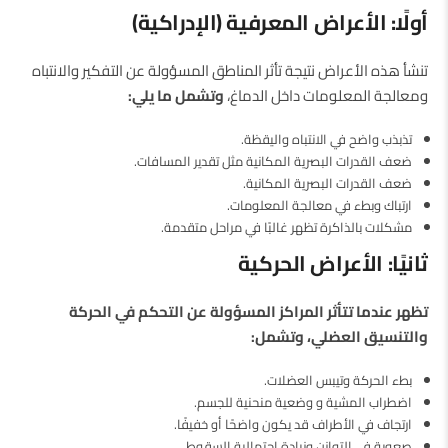
أولًا: الأعراض المعرفية (الإدراكية)
تنشأ هذه الأعراض نتيجة تأثر المناطق المسؤولة عن التفكير والانتباه
ومعالجة المعلومات داخل الدماغ،
وتشمل ما يلي:
تذبذب واضح في الانتباه واليقظة.
ضعف القدرات البصرية المكانية مثل تقدير المسافات.
ضعف القدرات البصرية المكانية.
ارتباك وبطء في معالجة المعلومات.
مشكلات بالذاكرة تظهر غالبًا في مراحل متقدمة.
ثانيًا: الأعراض الحركية
تظهر عندما تتأثر المراكز المسؤولة عن التحكم في الحركة
والتنسيق العضلي، وتشمل:
بطء الحركة وتيبس العضلات.
اضطراب المشية و وضعية منحنية للجسم.
ارتجاف في الأطراف قد يكون واضحًا أو خفيفًا.
صعوبة في التوازن وزيادة احتمالية السقوط.