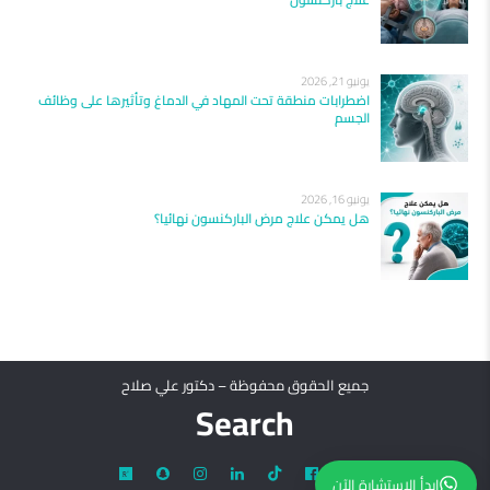
يونيو 21, 2026
اضطرابات منطقة تحت المهاد في الدماغ وتأثيرها على وظائف
الجسم
يونيو 16, 2026
هل يمكن علاج مرض الباركنسون نهائيا؟
جميع الحقوق محفوظة – دكتور علي صلاح
Search
ابدأ الاستشارة الآن