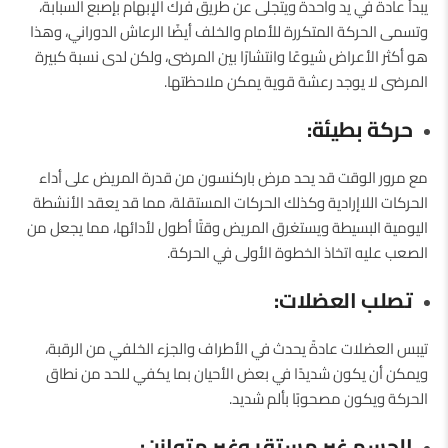
يبدأ عادةً في يد واحدة ويتجلى عن طريق فرك الإبهام بإصبع السبابة،
وتسمى الحركة المتكررة للأمام والخلف أيضًا الرعاش الدوراني، وهذا
هو أكثر الأعراض شيوعًا وانتشارًا بين المرضى، ولكن لدى نسبة كبيرة
المرضى لا يوجد رعشة قوية يمكن ملاحظتها.
حركة بطيئة:
مع مرور الوقت قد يحد مرض باركنسون من قدرة المريض على أداء
الحركات اللاإرادية وكذلك الحركات المستقلة، مما قد يعقد الأنشطة
اليومية البسيطة ويستغرق المريض وقتًا أطول لأدائها، مما يجعل من
الصعب عليه اتخاذ الخطوة الأولى في الحركة.
تصلب العضلات:
تيبس العضلات عادةً يحدث في الأطراف والجزء الخلفي من الرقبة،
ويمكن أن يكون شديدًا في بعض الأحيان بما يكفي للحد من نطاق
الحركة ويكون مصحوبًا بألم شديد.
الجسم غير مستقر وغير متوازن: