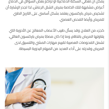
يمكن أن تعطي السكتة الدماغية أو تراكم بعض السوائل في الدماغ
أعراض مشابهة لتلك الخاصة بمرض الشلل الرعاش، لذا تجدر الإشارة أن
تشخيص مرض باركنسون يعتمد بشكل أساسي على التاريخ الطبي
للمريض وأيضا الفحص العصبي.
كجزء من العلاج، وقد يسأل طبيب الأعصاب المعالج عن الأدوية التي
يتناولها المريض بانتظام، وما إذا كان مصابًا بمرض باركنسون العائلي،
تشمل الفحوصات العصبية تقييم مهارات المشي والتنسيق لدى
المريض وقدرته على أداء العديد من المهام اليدوية البسيطة.