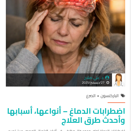
د. علي صلاح
27/ديسمبر/2025
الباركنسون
الصرع
اضطرابات الدماغ – أنواعها، أسبابها
وأحدث طرق العلاج